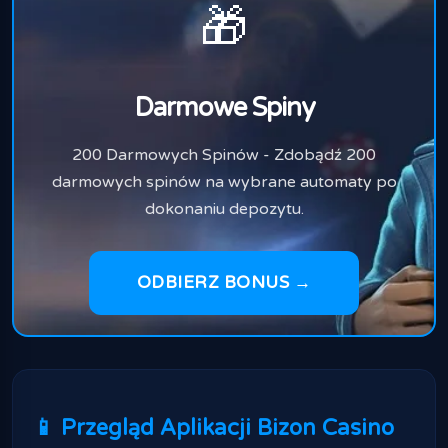
🎁
Darmowe Spiny
200 Darmowych Spinów - Zdobądź 200
darmowych spinów na wybrane automaty po
dokonaniu depozytu.
ODBIERZ BONUS →
📱 Przegląd Aplikacji Bizon Casino