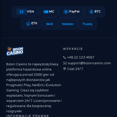
VISA
MC
PayPal
BTC
ETH
Skrill
Neteller
Trustly
WSPARCIE
📞 +48 22 123 4567
✉️
support@bizoncasino.com
Bizon Casino to najwyższej klasy
💬 Czat 24/7
platforma hazardowa online
oferująca ponad 2000 gier od
najlepszych dostawców jak
Pragmatic Play, NetEnt i Evolution
Gaming. Ciesz się szybkimi
wypłatami, hojnymi bonusami i
wsparciem 24/7. Licencjonowane i
regulowane dla bezpiecznej
rozgrywki.
INFORMACJE PRAWNE