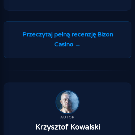
Przeczytaj pełną recenzję Bizon
Casino →
AUTOR
Krzysztof Kowalski