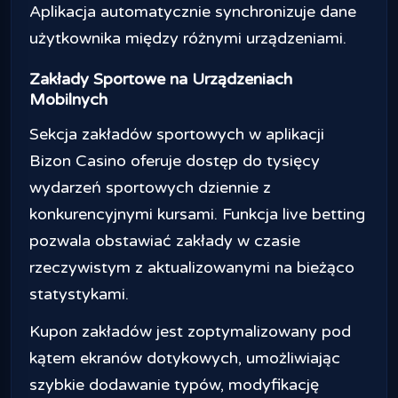
Aplikacja automatycznie synchronizuje dane
użytkownika między różnymi urządzeniami.
Zakłady Sportowe na Urządzeniach
Mobilnych
Sekcja zakładów sportowych w aplikacji
Bizon Casino oferuje dostęp do tysięcy
wydarzeń sportowych dziennie z
konkurencyjnymi kursami. Funkcja live betting
pozwala obstawiać zakłady w czasie
rzeczywistym z aktualizowanymi na bieżąco
statystykami.
Kupon zakładów jest zoptymalizowany pod
kątem ekranów dotykowych, umożliwiając
szybkie dodawanie typów, modyfikację