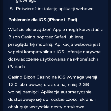
głównego"
Potwierdź instalację aplikacji webowej
Pobieranie dla iOS (iPhone i iPad)
Właściciele urządzeń Apple mogą korzystać z
Bizon Casino poprzez Safari lub inną
przeglądarkę mobilną. Aplikacja webowa jest
w pełni kompatybilna z iOS i oferuje natywne
doświadczenie użytkowania na iPhone'ach i
iPadach.
Casino Bizon Casino na iOS wymaga wersji
12.0 lub nowszej oraz co najmniej 2 GB
wolnej pamięci. Aplikacja automatycznie
dostosowuje się do rozdzielczości ekranu i
obsługuje wszystkie gesty dotykowe