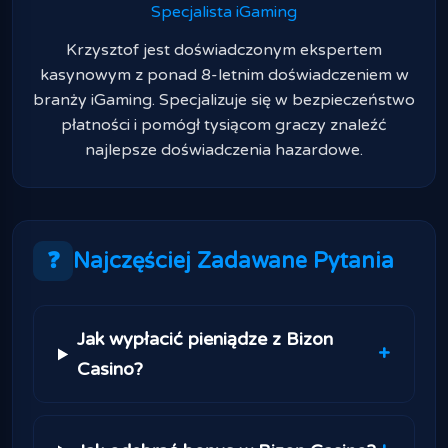
Specjalista iGaming
Krzysztof jest doświadczonym ekspertem
kasynowym z ponad 8-letnim doświadczeniem w
branży iGaming. Specjalizuje się w bezpieczeństwo
płatności i pomógł tysiącom graczy znaleźć
najlepsze doświadczenia hazardowe.
❓
Najczęściej Zadawane Pytania
Jak wypłacić pieniądze z Bizon
+
Casino?