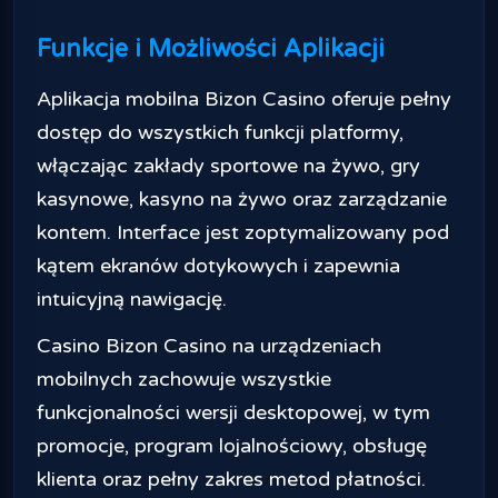
Funkcje i Możliwości Aplikacji
Aplikacja mobilna Bizon Casino oferuje pełny
dostęp do wszystkich funkcji platformy,
włączając zakłady sportowe na żywo, gry
kasynowe, kasyno na żywo oraz zarządzanie
kontem. Interface jest zoptymalizowany pod
kątem ekranów dotykowych i zapewnia
intuicyjną nawigację.
Casino Bizon Casino na urządzeniach
mobilnych zachowuje wszystkie
funkcjonalności wersji desktopowej, w tym
promocje, program lojalnościowy, obsługę
klienta oraz pełny zakres metod płatności.