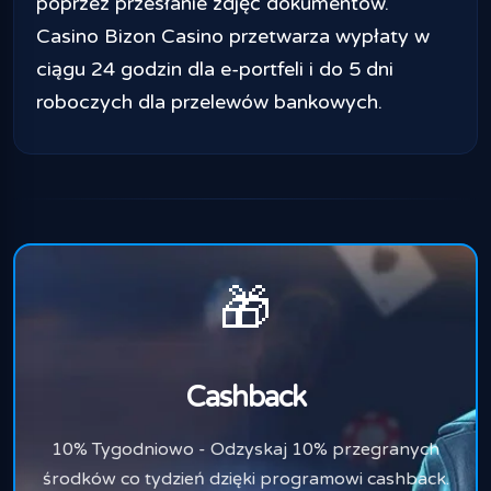
poprzez przesłanie zdjęć dokumentów.
Casino Bizon Casino przetwarza wypłaty w
ciągu 24 godzin dla e-portfeli i do 5 dni
roboczych dla przelewów bankowych.
🎁
Cashback
10% Tygodniowo - Odzyskaj 10% przegranych
środków co tydzień dzięki programowi cashback.